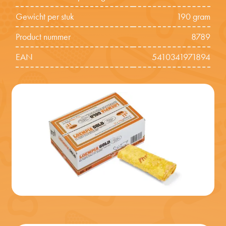
Gewicht per stuk
190 gram
Product nummer
8789
EAN
5410341971894