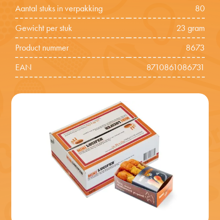
Aantal stuks in verpakking
80
Gewicht per stuk
23 gram
Product nummer
8673
EAN
8710861086731