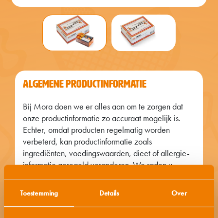
ALGEMENE PRODUCTINFORMATIE
Bij Mora doen we er alles aan om te zorgen dat
onze productinformatie zo accuraat mogelijk is.
Echter, omdat producten regelmatig worden
verbeterd, kan productinformatie zoals
ingrediënten, voedingswaarden, dieet of allergie-
informatie geregeld veranderen. We raden u
daarom aan om altijd eerst de verpakking te lezen
alvorens u het product nuttigt. Zijn er vragen of
Toestemming
Details
Over
opmerkingen, neem dan contact op met onze
consumentenservice.