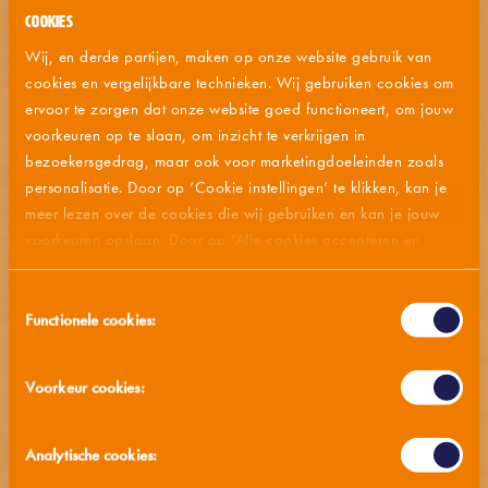
Cookies
Wij, en derde partijen, maken op onze website gebruik van
BEREIDINGSWIJZEN
cookies en vergelijkbare technieken. Wij gebruiken cookies om
ervoor te zorgen dat onze website goed functioneert, om jouw
voorkeuren op te slaan, om inzicht te verkrijgen in
INGREDIËNTENLIJST
bezoekersgedrag, maar ook voor marketingdoeleinden zoals
personalisatie. Door op ‘Cookie instellingen’ te klikken, kan je
ALLERGENEN
meer lezen over de cookies die wij gebruiken en kan je jouw
voorkeuren opslaan. Door op ‘Alle cookies accepteren en
VOEDINGSWAARDEN
doorgaan’ te klikken, gaat u akkoord met het gebruik van alle
cookies zoals omschreven in onze
privacy- en cookieverklaring
.
Toestemmingsselectie
Functionele cookies:
BEWAARADVIES
Voorkeur cookies:
MMM… OOK LEKKER
Analytische cookies: