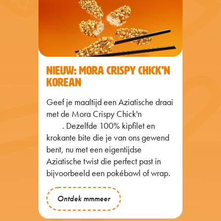
NIEUW: MORA CRISPY CHICK'N
KOREAN
Geef je maaltijd een Aziatische draai
met de Mora Crispy Chick'n
Korean
style
. Dezelfde 100% kipfilet en
krokante bite die je van ons gewend
bent, nu met een eigentijdse
Aziatische twist die perfect past in
bijvoorbeeld een pokébowl of wrap.
Ontdek mmmeer