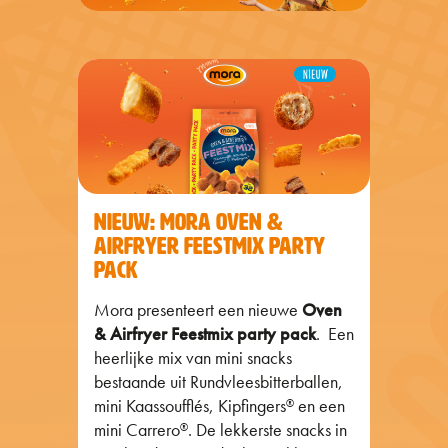
NIEUW: MORA OVEN &
AIRFRYER FEESTMIX PARTY
PACK
Mora presenteert een nieuwe
Oven
& Airfryer Feestmix party pack
. Een
heerlijke mix van mini snacks
bestaande uit Rundvleesbitterballen,
mini Kaassoufflés, Kipfingers
en een
®
mini Carrero
. De lekkerste snacks in
®