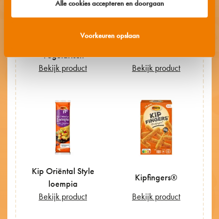
Alle cookies accepteren en doorgaan
Groenten
Voorkeuren opslaan
Kip & Ham
Loempia
Loempia
Vegetarisch
Bekijk product
Bekijk product
Kip Oriëntal Style
Kipfingers®
loempia
Bekijk product
Bekijk product