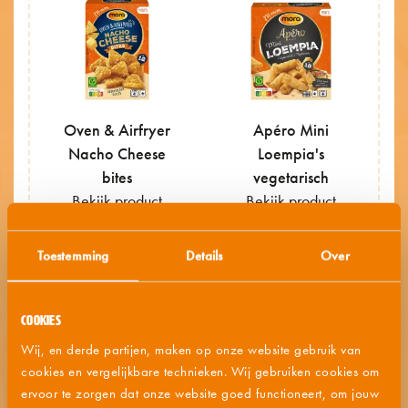
Oven & Airfryer
Apéro Mini
Nacho Cheese
Loempia's
bites
vegetarisch
Bekijk product
Bekijk product
Toestemming
Details
Over
Cookies
Wij, en derde partijen, maken op onze website gebruik van
cookies en vergelijkbare technieken. Wij gebruiken cookies om
Classics
Classics
ervoor te zorgen dat onze website goed functioneert, om jouw