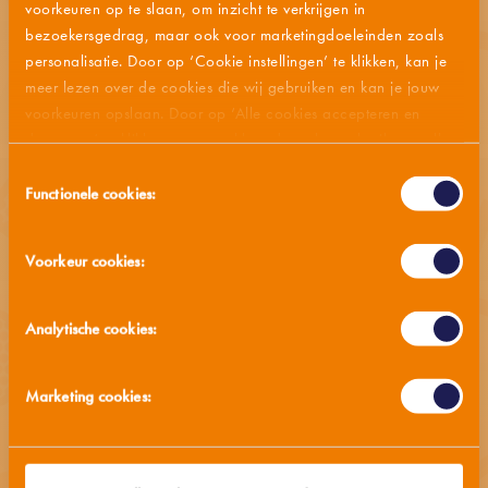
voorkeuren op te slaan, om inzicht te verkrijgen in
Frikandellen
Frikandellen
bezoekersgedrag, maar ook voor marketingdoeleinden zoals
Bekijk product
Bekijk product
personalisatie. Door op ‘Cookie instellingen’ te klikken, kan je
meer lezen over de cookies die wij gebruiken en kan je jouw
voorkeuren opslaan. Door op ‘Alle cookies accepteren en
doorgaan’ te klikken, gaat u akkoord met het gebruik van alle
cookies zoals omschreven in onze
privacy- en cookieverklaring
.
Toestemmingsselectie
Functionele cookies:
Voorkeur cookies:
Classics
Classics
Hamburgers
Hamburgers
Bekijk product
Bekijk product
Analytische cookies:
Marketing cookies: