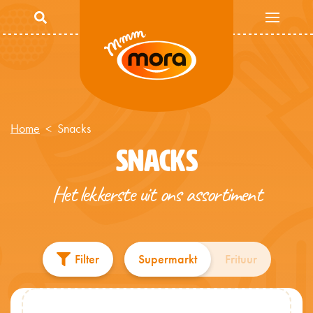
Overslaan en naar de inhoud gaan
Home
Snacks
SNACKS
Het lekkerste uit ons assortiment
Filter
Supermarkt
Frituur