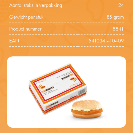
Aantal stuks in verpakking
24
Gewicht per stuk
85 gram
Product nummer
8841
EAN
5410341410409