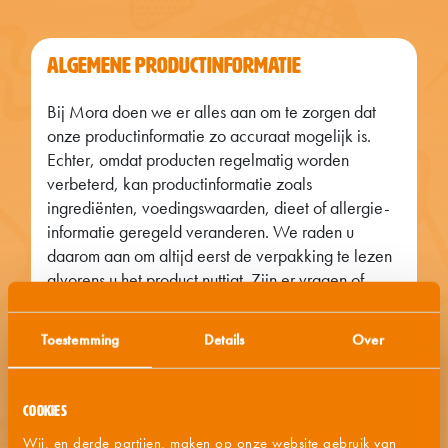
ALGEMENE PRODUCTINFORMATIE
Bij Mora doen we er alles aan om te zorgen dat
onze productinformatie zo accuraat mogelijk is.
Echter, omdat producten regelmatig worden
verbeterd, kan productinformatie zoals
ingrediënten, voedingswaarden, dieet of allergie-
informatie geregeld veranderen. We raden u
daarom aan om altijd eerst de verpakking te lezen
alvorens u het product nuttigt. Zijn er vragen of
opmerkingen, neem dan contact op met onze
consumentenservice.
Toestemming
Details
Over
Cookies
BEREIDINGSWIJZEN
Wij, en derde partijen, maken op onze website gebruik van