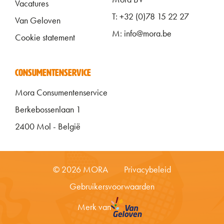
Vacatures
T: +32 (0)78 15 22 27
Van Geloven
M: info@mora.be
Cookie statement
CONSUMENTENSERVICE
Mora Consumentenservice
Berkebossenlaan 1
2400 Mol - België
FOOTER MENU ONDERKANT NL
© 2026 MORA
Privacybeleid
Gebruikersvoorwaarden
Merk van