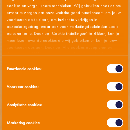
cookies en vergelijkbare technieken. Wij gebruiken cookies om
INGREDIËNTENLIJST
ervoor te zorgen dat onze website goed functioneert, om jouw
voorkeuren op te slaan, om inzicht te verkrijgen in
ALLERGENEN
bezoekersgedrag, maar ook voor marketingdoeleinden zoals
personalisatie. Door op ‘Cookie instellingen’ te klikken, kan je
VOEDINGSWAARDEN
meer lezen over de cookies die wij gebruiken en kan je jouw
voorkeuren opslaan. Door op ‘Alle cookies accepteren en
doorgaan’ te klikken, gaat u akkoord met het gebruik van alle
BEWAARADVIES
cookies zoals omschreven in onze
privacy- en cookieverklaring
.
Toestemmingsselectie
Functionele cookies:
MMM… OOK LEKKER
Voorkeur cookies:
Analytische cookies:
Marketing cookies: