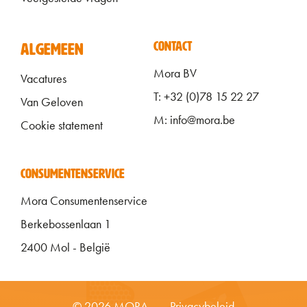
ALGEMEEN FOOTER
CONTACT
ALGEMEEN
Mora BV
Vacatures
T: +32 (0)78 15 22 27
Van Geloven
M: info@mora.be
Cookie statement
CONSUMENTENSERVICE
Mora Consumentenservice
Berkebossenlaan 1
2400 Mol - België
FOOTER MENU ONDERKANT NL
© 2026 MORA
Privacybeleid