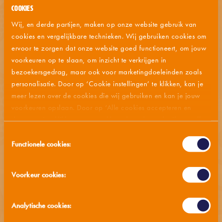
Cookies
Wij, en derde partijen, maken op onze website gebruik van
cookies en vergelijkbare technieken. Wij gebruiken cookies om
ervoor te zorgen dat onze website goed functioneert, om jouw
voorkeuren op te slaan, om inzicht te verkrijgen in
bezoekersgedrag, maar ook voor marketingdoeleinden zoals
personalisatie. Door op ‘Cookie instellingen’ te klikken, kan je
NIEUWE LOGO MORA
meer lezen over de cookies die wij gebruiken en kan je jouw
voorkeuren opslaan. Door op ‘Alle cookies accepteren en
Dat heb je goed gezien! Je favoriete Mora snacks zitten
doorgaan’ te klikken, gaat u akkoord met het gebruik van alle
vanaf nu in een nieuw jasje.
cookies zoals omschreven in onze
privacy- en cookieverklaring
.
Toestemmingsselectie
Functionele cookies:
Lees mmmeer
Voorkeur cookies:
Analytische cookies: