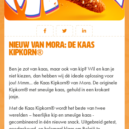
NIEUW VAN MORA: DE KAAS
KIPKORN®
Ben je zot van kaas, maar ook van kip? Wil en kan je
niet kiezen, dan hebben wij dé ideale oplossing voor
jou! Mmm... de Kaas Kipkorn
®
van Mora. De originele
Kipkorn
®
met smeuïge kaas, gehuld in een krokant
jasje.
Met de Kaas Kipkorn
®
wordt het beste van twee
werelden – heerlijke kip en smeuïge kaas -
gecombineerd in één nieuwe snack. Uitgebreid getest,
goedgekeurd, en helemaal klaar om België te