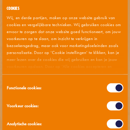
contacter notre service clientèle.
Cookies
Wij, en derde partijen, maken op onze website gebruik van
cookies en vergelijkbare technieken. Wij gebruiken cookies om
MÉTHODES DE PRÉPARATION
ervoor te zorgen dat onze website goed functioneert, om jouw
voorkeuren op te slaan, om inzicht te verkrijgen in
LISTE DES INGRÉDIENTS
bezoekersgedrag, maar ook voor marketingdoeleinden zoals
personalisatie. Door op ‘Cookie instellingen’ te klikken, kan je
meer lezen over de cookies die wij gebruiken en kan je jouw
ALLERGÈNE
voorkeuren opslaan. Door op ‘Alle cookies accepteren en
doorgaan’ te klikken, gaat u akkoord met het gebruik van alle
VALEUR NUTRITIVE
cookies zoals omschreven in onze
privacy- en cookieverklaring
.
Toestemmingsselectie
Functionele cookies:
CONSEILS DE STOCKAGE
Voorkeur cookies:
MMM... AUSSI SAVOUREUX
Analytische cookies: