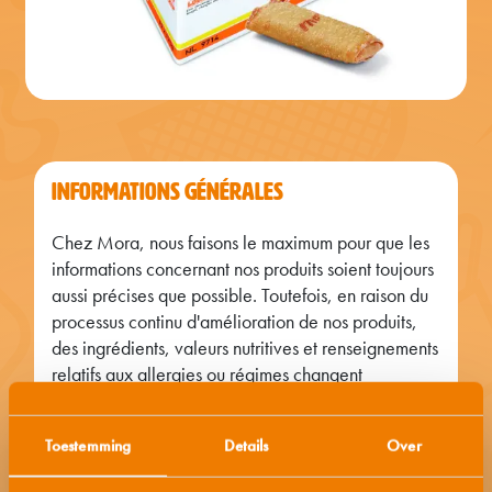
INFORMATIONS GÉNÉRALES
Chez Mora, nous faisons le maximum pour que les
informations concernant nos produits soient toujours
aussi précises que possible. Toutefois, en raison du
processus continu d'amélioration de nos produits,
des ingrédients, valeurs nutritives et renseignements
relatifs aux allergies ou régimes changent
régulièrement. C'est pourquoi nous vous
recommandons de toujours lire attentivement
Toestemming
Details
Over
l'emballage avant de consommer un produit. En cas
de questions ou de remarques, n'hésitez pas à