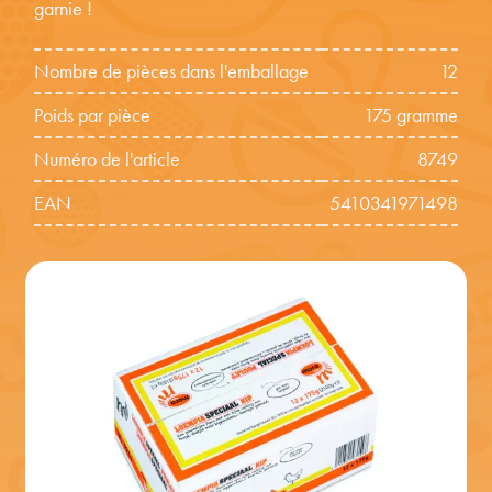
garnie !
Nombre de pièces dans l'emballage
12
Poids par pièce
175 gramme
Numéro de l'article
8749
EAN
5410341971498