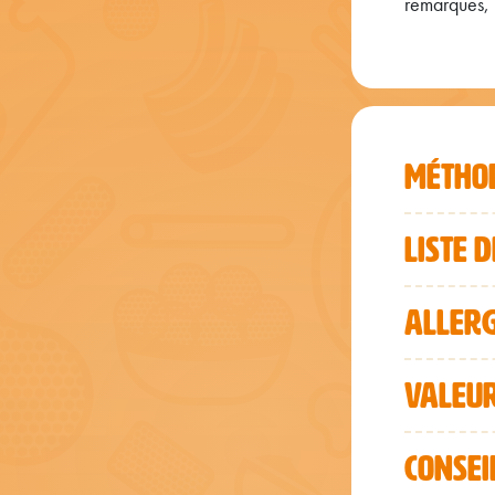
remarques, n
MÉTHOD
LISTE 
ALLER
VALEUR
CONSEI