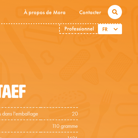
À propos de Mora
Contacter
Professionnel
FR
TAEF
 dans l'emballage
20
110 gramme