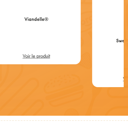
Viandelle®
Sweet
Voir le produit
Vo