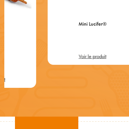
Mini Lucifer®
ld
Voir le produit
uit