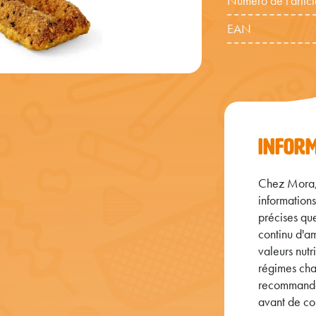
Numéro de l'articl
EAN
INFOR
Chez Mora, 
informations
précises que
continu d'am
valeurs nutr
régimes cha
recommandon
avant de co