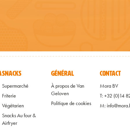
R FR
ALGEMEEN 
A
SNACKS
GÉNÉRAL
CONTACT
Supermarché
À propos de Van
Mora BV
Geloven
Friterie
T: +32 (0)14 8
Politique de cookies
Végétarien
M: info@mora.
Snacks Au four &
Airfryer