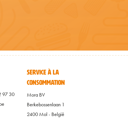
FOOTER FR
SERVICE À LA
CONSOMMATION
2 97 30
Mora BV
be
Berkebossenlaan 1
2400 Mol - België