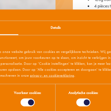
4 pièces t
80g feta 
40g bocal 
3 pièces c
Details
p onze website gebruik van cookies en vergelijkbare technieken. Wij ge
PRÉPAR
nctioneert, om jouw voorkeuren op te slaan, om inzicht te verkrijgen 
ersonalisatie. Door op ‘Cookie instellingen’ te klikken, kan je meer le
Faites mar
1
uren opslaan. Door op ‘Alle cookies accepteren en doorgaan’ te klikke
d'olive e
 omschreven in onze
privacy- en cookieverklaring
.
Enduisez 
2
répartisse
Voorkeur cookies:
Analytische cookies:
Enfournez
3
°C.