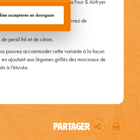
les Croquettes aux crevettes Mora Four & Airfryer
iqué sur l'emballage.
okies accepteren en doorgaan
r une assiette le toast grillé, couvrez de
 de crevettes.
de persil frit et de citron.
ous pouvez accommoder cette variante à la façon
, en ajoutant aux légumes grillés des morceaux de
its à l'étuvée.
PARTAGER