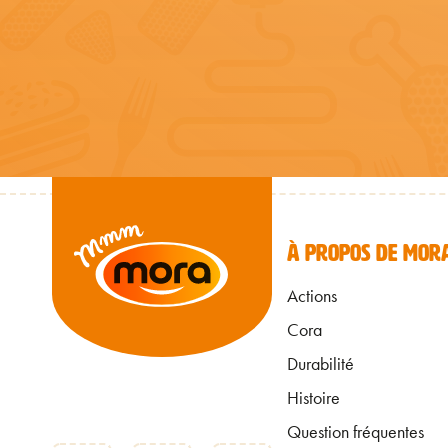
FOOTE
À PROPOS DE MOR
Actions
Cora
Durabilité
Histoire
Question fréquentes