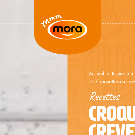
Accueil
Inspiration
Croquettes au crev
Recettes
CROQU
CREVE