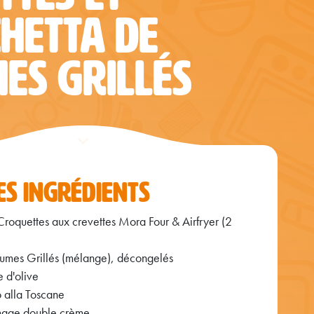
HETTA DE
ES GRILLÉS
DES INGRÉDIENTS
Croquettes aux crevettes Mora Four & Airfryer (2
mes Grillés (mélange), décongelés
e d'olive
 alla Toscane
mage double crème