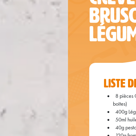
BRUSC
LÉGUM
LISTE 
8 pièces 
boîtes)
400g Légu
50ml huil
40g pesto
120g fro