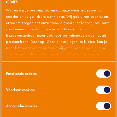
contacter notre service clientèle.
Cookies
Wij, en derde partijen, maken op onze website gebruik van
cookies en vergelijkbare technieken. Wij gebruiken cookies om
ervoor te zorgen dat onze website goed functioneert, om jouw
MÉTHODES DE PRÉPARATION
voorkeuren op te slaan, om inzicht te verkrijgen in
bezoekersgedrag, maar ook voor marketingdoeleinden zoals
LISTE DES INGRÉDIENTS
personalisatie. Door op ‘Cookie instellingen’ te klikken, kan je
meer lezen over de cookies die wij gebruiken en kan je jouw
ALLERGÈNE
voorkeuren opslaan. Door op ‘Alle cookies accepteren en
doorgaan’ te klikken, gaat u akkoord met het gebruik van alle
cookies zoals omschreven in onze
privacy- en cookieverklaring
.
VALEUR NUTRITIVE
Toestemmingsselectie
Functionele cookies:
CONSEILS DE STOCKAGE
Voorkeur cookies:
MMM... AUSSI SAVOUREUX
Analytische cookies: