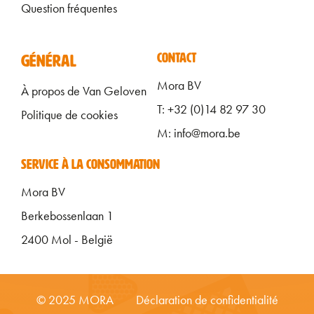
Question fréquentes
ALGEMEEN FOOTER FR
CONTACT
GÉNÉRAL
Mora BV
À propos de Van Geloven
T: +32 (0)14 82 97 30
Politique de cookies
M: info@mora.be
SERVICE À LA CONSOMMATION
Mora BV
Berkebossenlaan 1
2400 Mol - België
FOOTER MENU ONDERKANT FR
© 2025 MORA
Déclaration de confidentialité