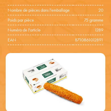
Nombre de pièces dans l'emballage
20
Poids par pièce
75 gramme
Numéro de l'article
1289
EAN
8710861012891