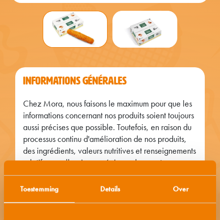
INFORMATIONS GÉNÉRALES
Chez Mora, nous faisons le maximum pour que les
informations concernant nos produits soient toujours
aussi précises que possible. Toutefois, en raison du
processus continu d'amélioration de nos produits,
des ingrédients, valeurs nutritives et renseignements
relatifs aux allergies ou régimes changent
régulièrement. C'est pourquoi nous vous
recommandons de toujours lire attentivement
Toestemming
Details
Over
l'emballage avant de consommer un produit. En cas
de questions ou de remarques, n'hésitez pas à