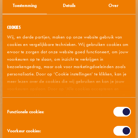
Toestemming
Details
Over
de questions ou de remarques, n'hésitez pas à
contacter notre service clientèle.
Cookies
Wij, en derde partijen, maken op onze website gebruik van
MÉTHODES DE PRÉPARATION
cookies en vergelijkbare technieken. Wij gebruiken cookies om
ervoor te zorgen dat onze website goed functioneert, om jouw
LISTE DES INGRÉDIENTS
voorkeuren op te slaan, om inzicht te verkrijgen in
bezoekersgedrag, maar ook voor marketingdoeleinden zoals
personalisatie. Door op ‘Cookie instellingen’ te klikken, kan je
ALLERGÈNE
meer lezen over de cookies die wij gebruiken en kan je jouw
voorkeuren opslaan. Door op ‘Alle cookies accepteren en
VALEUR NUTRITIVE
doorgaan’ te klikken, gaat u akkoord met het gebruik van alle
cookies zoals omschreven in onze
privacy- en cookieverklaring
.
Toestemmingsselectie
CONSEILS DE STOCKAGE
Functionele cookies:
Voorkeur cookies:
MMM... AUSSI SAVOUREUX