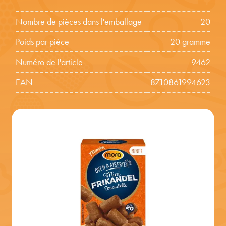
Nombre de pièces dans l'emballage
20
Poids par pièce
20 gramme
Numéro de l'article
9462
EAN
8710861994623