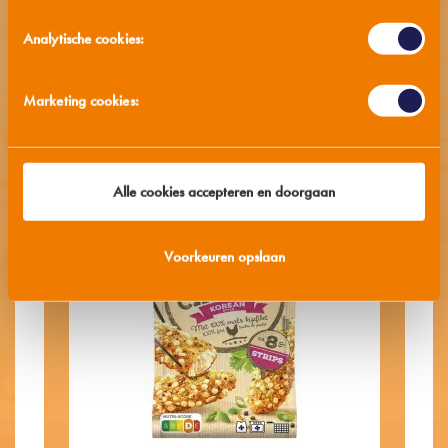
Analytische cookies:
Marketing cookies:
Alle cookies accepteren en doorgaan
Voorkeuren opslaan
M